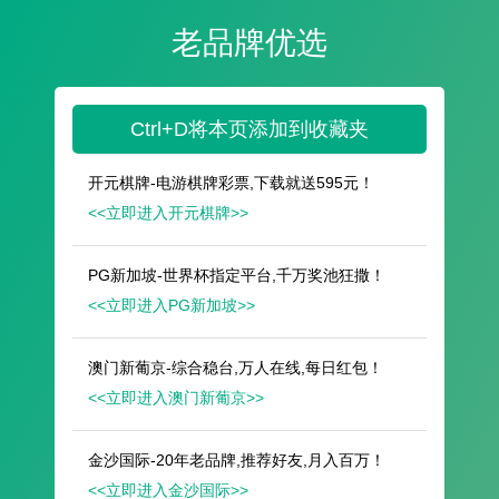
遥想公瑾当年，小乔初嫁了，雄姿英发。
羽扇纶巾，谈笑间，樯橹灰飞烟灭。
故国神游，多情应笑我，早生华发。
人生如梦，一尊还酹江月。